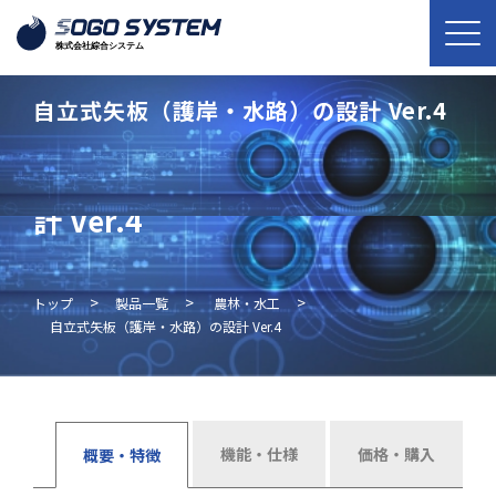
自立式矢板（護岸・水路）の設計 Ver.4
自立式矢板（護岸・水路）の設
計 Ver.4
>
>
>
トップ
製品一覧
農林・水工
自立式矢板（護岸・水路）の設計 Ver.4
機能・仕様
価格・購入
概要・特徴