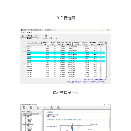
３Ｄ構造図
鋼材管理データ