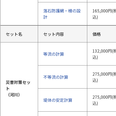
落石防護網・柵の設
165,000円(
計
込)
セット名
セット内容
価格
132,000円(
等流の計算
込)
275,000円(
不等流の計算
込)
災害対策セッ
ト
（河川）
275,000円(
堤体の安定計算
込)