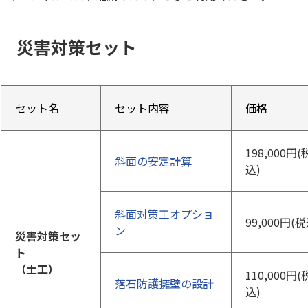
災害対策セット
セット名
セット内容
価格
198,000円(
斜面の安定計算
込)
斜面対策工オプショ
99,000円(税
ン
災害対策セッ
ト
（土工）
110,000円(
落石防護擁壁の設計
込)