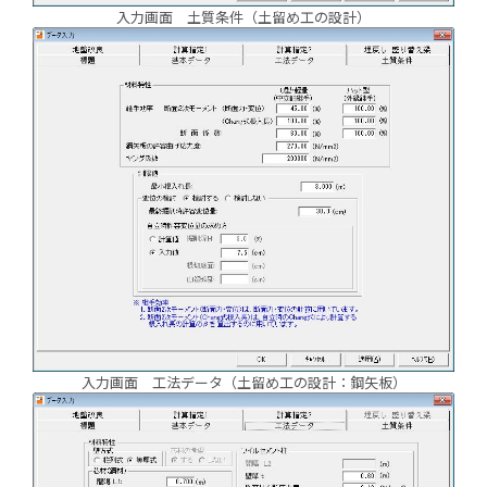
入力画面 土質条件（土留め工の設計）
入力画面 工法データ（土留め工の設計：鋼矢板）