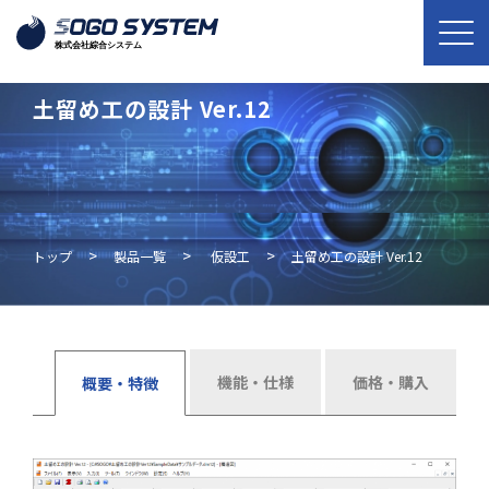
土留め工の設計 Ver.12
土留め工の設計 Ver.12
>
>
>
トップ
製品一覧
仮設工
土留め工の設計 Ver.12
機能・仕様
価格・購入
概要・特徴