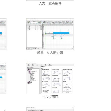
入力 支点条件
結果 せん断力図
ヘルプ画面