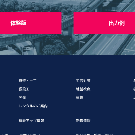
体験版
出力例
擁壁・土工
災害対策
仮設工
地盤改良
開発
積算
レンタルのご案内
機能アップ情報
新着情報