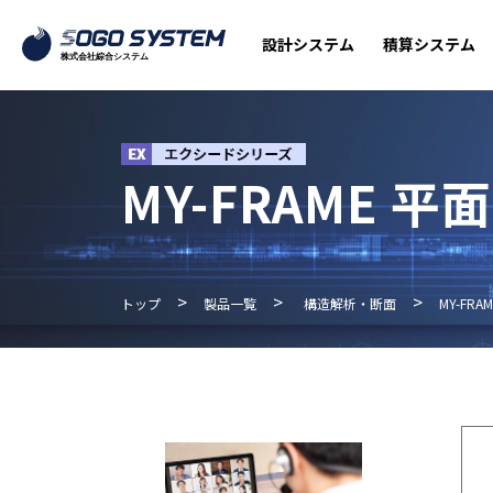
設計システム
積算システム
MY-FRAME 平
>
>
>
トップ
製品一覧
構造解析・断面
MY-FRA