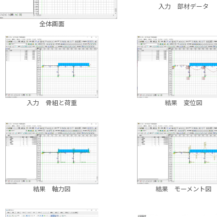
入力 部材データ
全体画面
入力 骨組と荷重
結果 変位図
結果 軸力図
結果 モーメント図