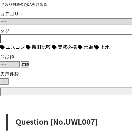
全製品対象のQ&Aも含める
カテゴリー
タグ
エスコン
新旧比較
実務必携
水道
上水
並び順
表示件数
Question [No.UWL007]