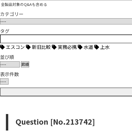
全製品対象のQ&Aも含める
カテゴリー
タグ
エスコン
新旧比較
実務必携
水道
上水
並び順
表示件数
Question [No.213742]