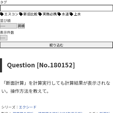
タグ
エスコン
新旧比較
実務必携
水道
上水
並び順
表示件数
Question [No.180152]
「断面計算」を計算実行しても計算結果が表示されな
い。操作方法を教えて。
シリーズ：
エクシード