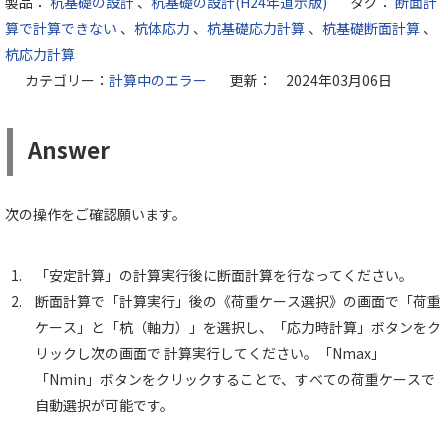
製品：
杭基礎の設計
、
杭基礎の設計(H24年道示版)
タグ：
断面計
算で計算できない
、
杭体応力
、
杭基礎応力計算
、
杭基礎断面計算
、
杭応力計算
カテゴリー：
計算中のエラー
更新： 2024年03月06日
Answer
次の操作をご確認願います。
「安定計算」の計算実行後に断面計算を行なってください。
断面計算で「計算実行」後の《荷重ケース選択》の画面で「荷重
ケース」と「杭（軸力）」を選択し、「応力時計算」ボタンをク
リックし次の画面で 計算実行してください。「Nmax」
「Nmin」ボタンをクリックすることで、すべての荷重ケースで
自動選択が可能です。